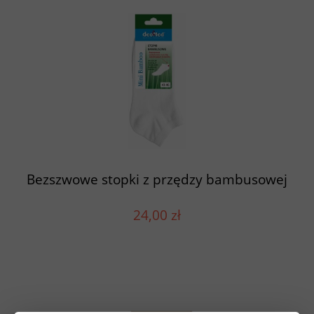
Bezszwowe stopki z przędzy bambusowej
24,00 zł