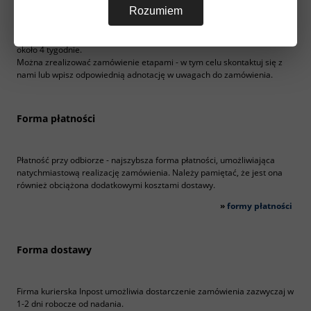
Rozumiem
zamówienie, termin dostawy będzie ustalony indywidualnie.
Standardowy czas dostawy to 5 dni roboczych, poza produktami ze
specjalnego zamówienia. Termin realizacji produktów na zamówienie to
około 4 tygodnie.
Można zrealizować zamówienie etapami - w tym celu skontaktuj się z
nami lub wpisz odpowiednią adnotację w uwagach do zamówienia.
Forma płatności
Płatność przy odbiorze - najszybsza forma płatności, umożliwiająca
natychmiastową realizację zamówienia. Należy pamiętać, że jest ona
również obciążona dodatkowymi kosztami dostawy.
»
formy płatności
Forma dostawy
Firma kurierska Inpost umożliwia dostarczenie zamówienia zazwyczaj w
1-2 dni robocze od nadania.