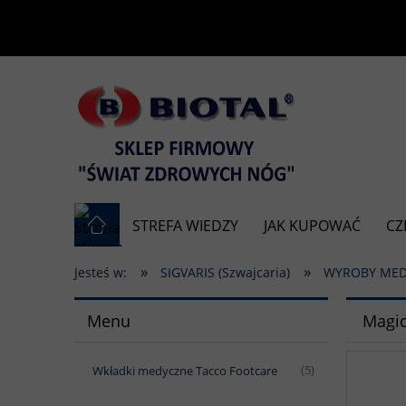
STREFA WIEDZY
JAK KUPOWAĆ
CZ
»
»
Jesteś w:
SIGVARIS (Szwajcaria)
WYROBY ME
Menu
Magic
Wkładki medyczne Tacco Footcare
(5)