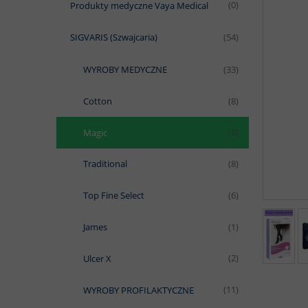
Produkty medyczne Vaya Medical
(0)
SIGVARIS (Szwajcaria)
(54)
WYROBY MEDYCZNE
(33)
Cotton
(8)
Magic
(8)
Traditional
(8)
Top Fine Select
(6)
James
(1)
Ulcer X
(2)
WYROBY PROFILAKTYCZNE
(11)