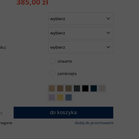
385,00 zł
sku:
otwarte
zamknięte
do koszyka
ry
ymagane
dodaj do przechowalni