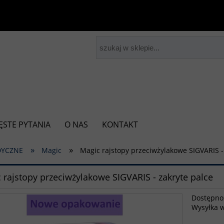
ĘSTE PYTANIA
O NAS
KONTAKT
»
»
DYCZNE
Magic
Magic rajstopy przeciwżylakowe SIGVARIS -
 rajstopy przeciwżylakowe SIGVARIS - zakryte palce
Dostępno
Wysyłka 