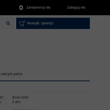
Zaloguj się
Zarejestruj się
Koszyk:
(pusty)
 zakryte palce
ść:
duża ilość
w:
5 dni