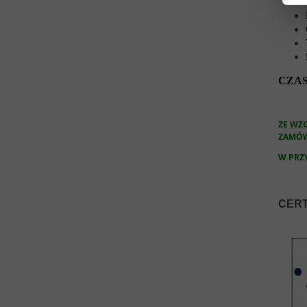
CZAS
ZE WZ
ZAMÓW
W PRZ
CERT