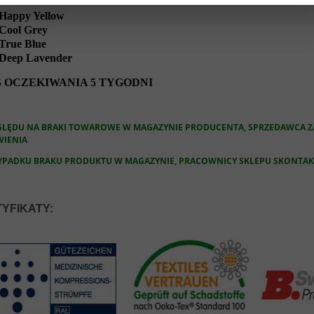
Happy Yellow
Cool Grey
True Blue
Deep Lavender
 OCZEKIWANIA 5 TYGODNI
GLĘDU NA BRAKI TOWAROWE W MAGAZYNIE PRODUCENTA, SPRZEDAWCA ZA
IENIA
YPADKU BRAKU PRODUKTU W MAGAZYNIE, PRACOWNICY SKLEPU SKONTAKT
YFIKATY: