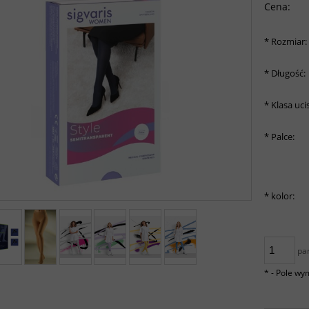
Cena:
*
Rozmiar:
*
Długość:
*
Klasa uci
*
Palce:
*
kolor:
pa
*
- Pole w