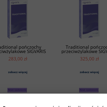
aditional pończochy
Traditional pończo
ciwżylakowe SIGVARIS
przeciwżylakowe SIG
rótkie z mankietem
długie z mankiet
283,00 zł
325,00 zł
samonośnym (A-F)
samonośnym (A-
zobacz więcej
zobacz więcej