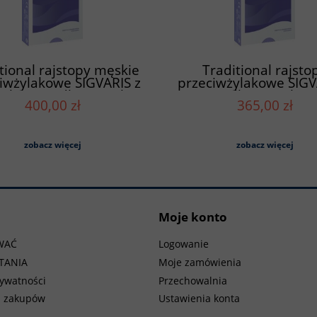
tional rajstopy męskie
Traditional rajsto
iwżylakowe SIGVARIS z
przeciwżylakowe SIGV
rkiem - odkryte palce
odkryte palce
400,00 zł
365,00 zł
zobacz więcej
zobacz więcej
Moje konto
WAĆ
Logowanie
TANIA
Moje zamówienia
rywatności
Przechowalnia
n zakupów
Ustawienia konta