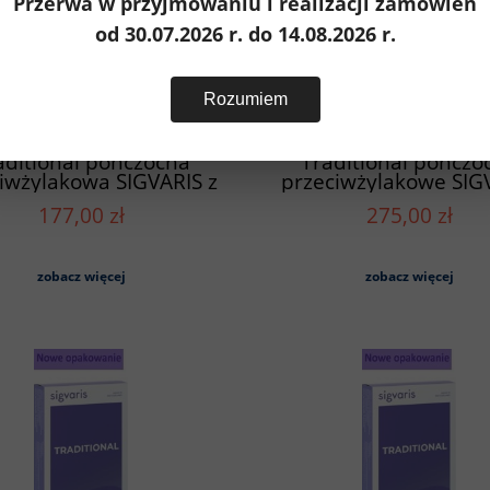
Przerwa w przyjmowaniu i realizacji zamówień
od 30.07.2026 r. do 14.08.2026 r.
Rozumiem
aditional pończocha
Traditional pończo
iwżylakowa SIGVARIS z
przeciwżylakowe SIG
ypięciem do paska -
długie (A-G) - odkryte
177,00 zł
275,00 zł
odkryte palce
zobacz więcej
zobacz więcej