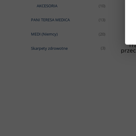
AKCESORIA
(10)
PANI TERESA MEDICA
(13)
MEDI (Niemcy)
(20)
Tr
Skarpety zdrowotne
(3)
przec
prz