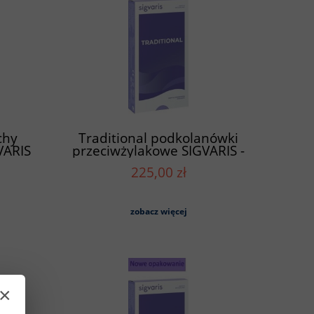
chy
Traditional podkolanówki
VARIS
przeciwżylakowe SIGVARIS -
em
odkryte palce
225,00 zł
G)
zobacz więcej
×