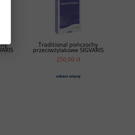
chy
Traditional pończochy
VARIS
przeciwżylakowe SIGVARIS
 palce
krótkie (A-F) - odkryte palce
250,00 zł
zobacz więcej