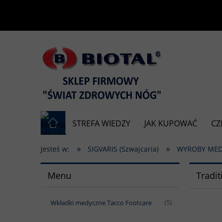
STREFA WIEDZY
JAK KUPOWAĆ
CZ
»
»
Jesteś w:
SIGVARIS (Szwajcaria)
WYROBY ME
Menu
Tradit
Wkładki medyczne Tacco Footcare
(5)