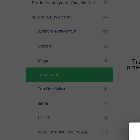
Produkty medyczne Vaya Medical
(0)
SIGVARIS (Szwajcaria)
(54)
WYROBY MEDYCZNE
(33)
Cotton
(8)
Tr
Magic
(8)
prze
k
Traditional
(8)
Top Fine Select
(6)
James
(1)
Ulcer X
(2)
WYROBY PROFILAKTYCZNE
(11)