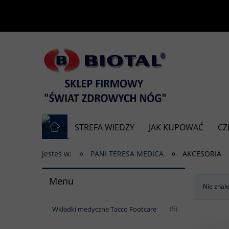
STREFA WIEDZY
JAK KUPOWAĆ
CZ
»
»
Jesteś w:
PANI TERESA MEDICA
AKCESORIA
Menu
Nie znal
Wkładki medyczne Tacco Footcare
(5)