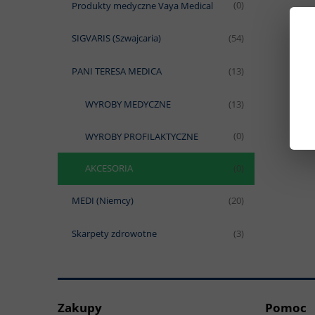
Produkty medyczne Vaya Medical
(0)
SIGVARIS (Szwajcaria)
(54)
PANI TERESA MEDICA
(13)
WYROBY MEDYCZNE
(13)
WYROBY PROFILAKTYCZNE
(0)
AKCESORIA
(0)
MEDI (Niemcy)
(20)
Skarpety zdrowotne
(3)
Zakupy
Pomoc